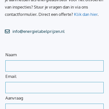
van inspecties? Stuur je vragen dan in via ons
contactformulier. Direct een offerte?
Klik dan hier
.
info@energielabelprijzen.nl
Laat
Naam
dit
veld
blanco
Email
Aanvraag