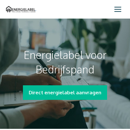
Spring
Me
naar
inhoud
Energielabel voor
Bedrijfspand
Direct energielabel aanvragen