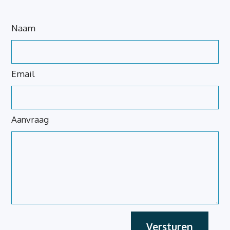
Laat
Naam
dit
veld
blanco
Email
Aanvraag
Versturen