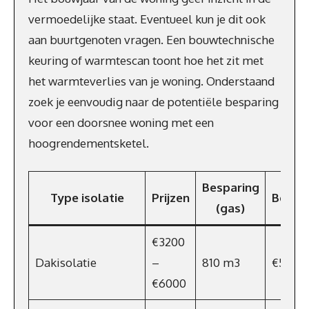
vermoedelijke staat. Eventueel kun je dit ook
aan buurtgenoten vragen. Een bouwtechnische
keuring of warmtescan toont hoe het zit met
het warmteverlies van je woning. Onderstaand
zoek je eenvoudig naar de potentiële besparing
voor een doorsnee woning met een
hoogrendementsketel.
Besparing
Type isolatie
Prijzen
Bespa
(gas)
€3200
Dakisolatie
–
810 m3
€599
€6000