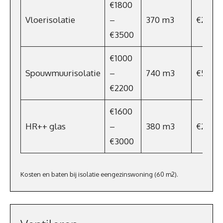
€1800
Vloerisolatie
–
370 m3
€274
€3500
€1000
Spouwmuurisolatie
–
740 m3
€548
€2200
€1600
HR++ glas
–
380 m3
€281,2
€3000
Kosten en baten bij isolatie eengezinswoning (60 m2).