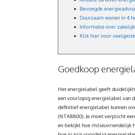
Bevoegde energieadvise
Duurzaam wonen in 4 h
Informatie over zakelij
Klik hier voor veelgest
Goedkoop energiel
Het energielabel geeft duidelijk
een voorlopig energielabel van de
definitief energielabel kunnen o
(NTA8800). Je moet verplicht ee
en bekijkt hoe milieuvriendelijk h
hoe jij zo’n voordelig energielab