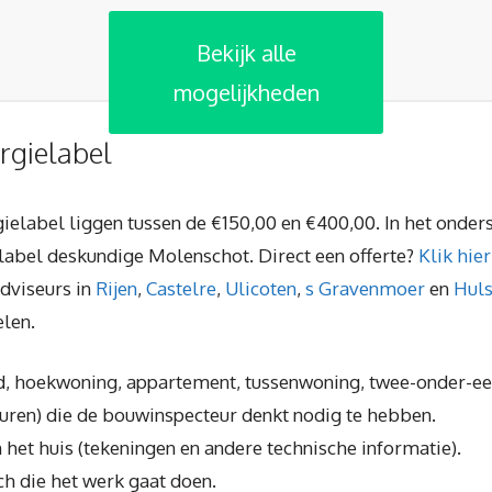
Bekijk alle
mogelijkheden
rgielabel
rgielabel liggen tussen de €150,00 en €400,00. In het onder
label deskundige Molenschot. Direct een offerte?
Klik hier
adviseurs in
Rijen
,
Castelre
,
Ulicoten
,
s Gravenmoer
en
Huls
len.
nd, hoekwoning, appartement, tussenwoning, twee-onder-ee
 uren) die de bouwinspecteur denkt nodig te hebben.
n het huis (tekeningen en andere technische informatie).
ch die het werk gaat doen.