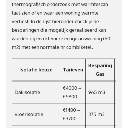
thermografisch onderzoek met warmtescan
laat zien of en waar een woning warmte
verliest. In de lijst hieronder check je de
besparingen die mogelijk gerealiseerd kan
worden bij een kleinere eengezinswoning (60
m2) met een normale hr combiketel.
Besparing
Isolatie keuze
Tarieven
Kost
Gas
€4000 –
Dakisolatie
965 m3
€67
€5800
€1400 –
Vloerisolatie
375 m3
€263
€3700