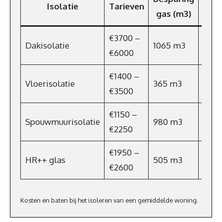
Isolatie
Tarieven
gas (m3)
(€/
€3700 –
Dakisolatie
1065 m3
€703
€6000
€1400 –
Vloerisolatie
365 m3
€241
€3500
€1150 –
Spouwmuurisolatie
980 m3
€64
€2250
€1950 –
HR++ glas
505 m3
€333
€2600
Kosten en baten bij het isoleren van een gemiddelde woning.