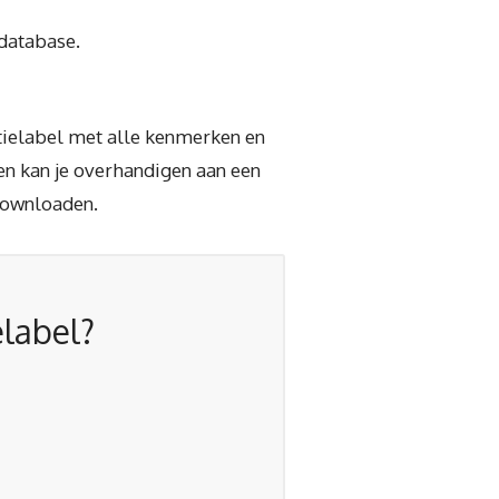
 database.
atielabel met alle kenmerken en
en kan je overhandigen aan een
downloaden.
elabel?