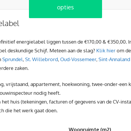
opties
elabel
initief energielabel liggen tussen de €170,00 & €350,00. In
bel deskundige Schijf. Meteen aan de slag?
Klik hier
om de 
in
Sprundel
,
St. Willebrord
,
Oud-Vossemeer
,
Sint-Annaland
rdere zaken.
g, vrijstaand, appartement, hoekwoning, twee-onder-een k
bouwinspecteur nodig heeft.
 het huis (tekeningen, facturen of gegevens van de CV-instal
ch die het werk gaat doen.
Woonruimte (m2)