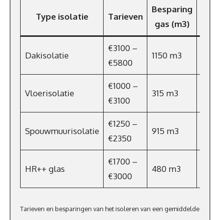
Besparing
Type isolatie
Tarieven
Kost
gas (m3)
€3100 –
Dakisolatie
1150 m3
€79
€5800
€1000 –
Vloerisolatie
315 m3
€217
€3100
€1250 –
Spouwmuurisolatie
915 m3
€631
€2350
€1700 –
HR++ glas
480 m3
€331
€3000
Tarieven en besparingen van het isoleren van een gemiddelde