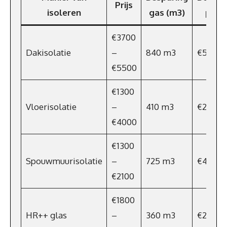
Prijs
isoleren
gas (m3)
p/jaa
€3700
Dakisolatie
–
840 m3
€554
€5500
€1300
Vloerisolatie
–
410 m3
€271
€4000
€1300
Spouwmuurisolatie
–
725 m3
€479
€2100
€1800
HR++ glas
–
360 m3
€237,6