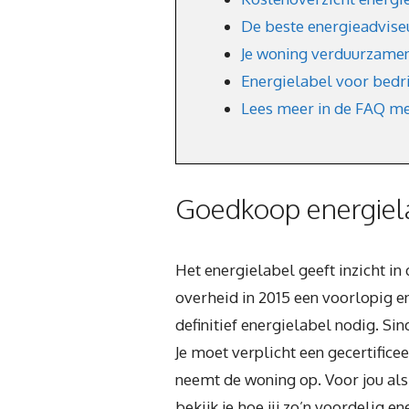
De beste energieadviseu
Je woning verduurzamen
Energielabel voor bedr
Lees meer in de FAQ me
Goedkoop energiela
Het energielabel geeft inzicht i
overheid in 2015 een voorlopig e
definitief energielabel nodig. S
Je moet verplicht een gecertific
neemt de woning op. Voor jou als
bekijk je hoe jij zo’n voordelig 