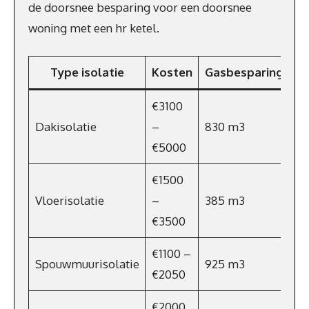
de doorsnee besparing voor een doorsnee
woning met een hr ketel.
Type isolatie
Kosten
Gasbesparing
En
€3100
Dakisolatie
–
830 m3
€6
€5000
€1500
Vloerisolatie
–
385 m3
€2
€3500
€1100 –
Spouwmuurisolatie
925 m3
€
€2050
€2000