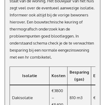
staat van de woning. Het bouwjaar van het huis
zegt veel over de eventueel aanwezige isolatie.
Informeer ook altijd bij de vorige bewoners
hierover. Een bouwtechnische keuring of
thermografisch onderzoek kan de
probleempunten goed blootleggen. In
onderstaand schema check je de te verwachten
besparing bij een normale eengezinswoning
met een hr combiketel.
Besparing
Isolatie
Kosten
Energ
(gas)
€3800
Dakisolatie
–
810 m3
€567
€5400