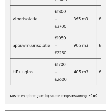
€1800
Vloerisolatie
–
365 m3
€256
€3700
€1050
Spouwmuurisolatie
–
905 m3
€634
€2250
€1700
HR++ glas
–
405 m3
€283,
€2600
Kosten en opbrengsten bij isolatie eengezinswoning (60 m2).