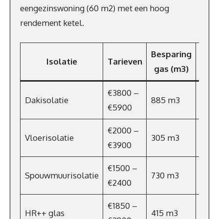
eengezinswoning (60 m2) met een hoog
rendement ketel.
Besparing
Besp
Isolatie
Tarieven
gas (m3)
(€/
€3800 –
Dakisolatie
885 m3
€64
€5900
€2000 –
Vloerisolatie
305 m3
€223
€3900
€1500 –
Spouwmuurisolatie
730 m3
€533
€2400
€1850 –
HR++ glas
415 m3
€303