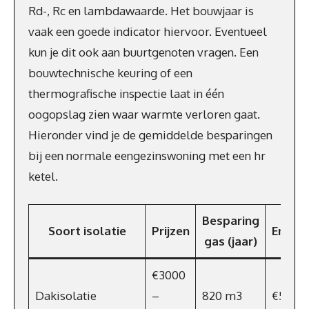
Rd-, Rc en lambdawaarde. Het bouwjaar is
vaak een goede indicator hiervoor. Eventueel
kun je dit ook aan buurtgenoten vragen. Een
bouwtechnische keuring of een
thermografische inspectie laat in één
oogopslag zien waar warmte verloren gaat.
Hieronder vind je de gemiddelde besparingen
bij een normale eengezinswoning met een hr
ketel.
Besparing
Soort isolatie
Prijzen
Energi
gas (jaar)
€3000
Dakisolatie
–
820 m3
€590