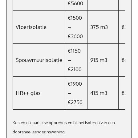
€5600
€1500
Vloerisolatie
–
375 m3
€270
€3600
€1150
Spouwmuurisolatie
–
915 m3
€659
€2100
€1900
HR++ glas
–
415 m3
€298,8
€2750
Kosten en jaarlijkse opbrengsten bij het isoleren van een
doorsnee- eengezinswoning.