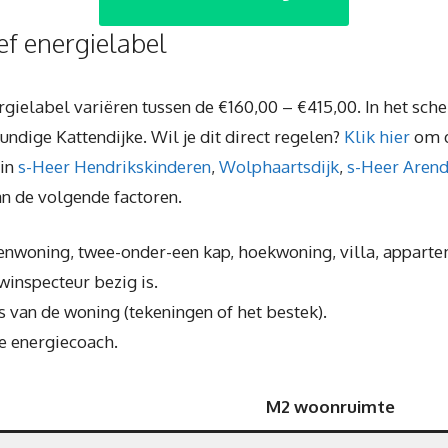
ief energielabel
ergielabel variëren tussen de €160,00 – €415,00. In het sch
ndige Kattendijke. Wil je dit direct regelen?
Klik hier
om d
 in
s-Heer Hendrikskinderen
,
Wolphaartsdijk
,
s-Heer Aren
an de volgende factoren.
senwoning, twee-onder-een kap, hoekwoning, villa, apparte
uwinspecteur bezig is.
 van de woning (tekeningen of het bestek).
e energiecoach.
M2 woonruimte