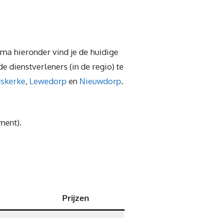
ema hieronder vind je de huidige
e dienstverleners (in de regio) te
dskerke
,
Lewedorp
en
Nieuwdorp
.
ment).
Prijzen