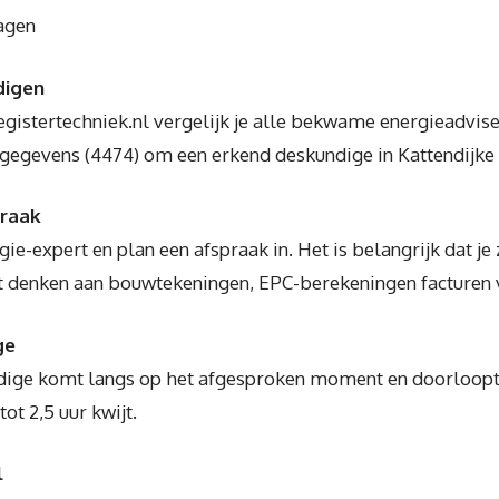
agen
digen
egistertechniek.nl vergelijk je alle bekwame energieadvi
sgegevens (4474) om een erkend deskundige in Kattendijke 
praak
e-expert en plan een afspraak in. Het is belangrijk dat je 
nt denken aan bouwtekeningen, EPC-berekeningen facturen
ge
ige komt langs op het afgesproken moment en doorloopt e
tot 2,5 uur kwijt.
l