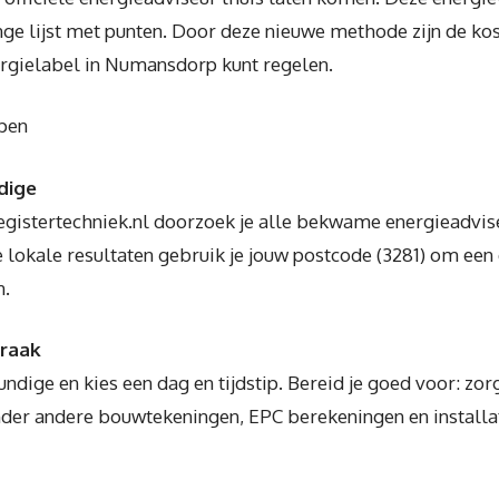
ge lijst met punten. Door deze nieuwe methode zijn de ko
nergielabel in Numansdorp kunt regelen.
ppen
dige
registertechniek.nl doorzoek je alle bekwame energieadvi
e lokale resultaten gebruik je jouw postcode (3281) om een
n.
praak
ndige en kies een dag en tijdstip. Bereid je goed voor: zor
Onder andere bouwtekeningen, EPC berekeningen en install