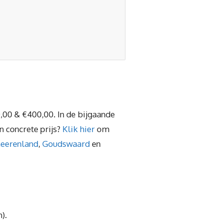
,00 & €400,00. In de bijgaande
n concrete prijs?
Klik hier
om
heerenland
,
Goudswaard
en
).