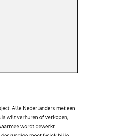
bject. Alle Nederlanders met een
uis wilt verhuren of verkopen,
jn waarmee wordt gewerkt
-deskundige moet fysiek bij je