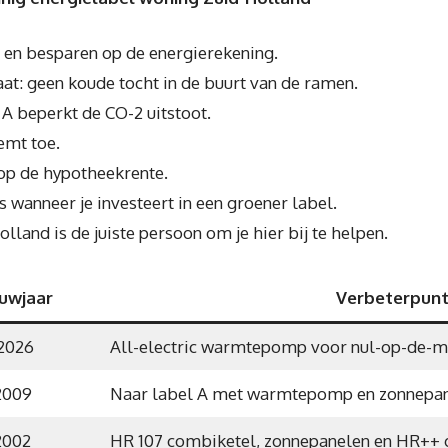
 en besparen op de energierekening.
at: geen koude tocht in de buurt van de ramen.
A beperkt de CO-2 uitstoot.
emt toe.
g op de hypotheekrente.
s wanneer je investeert in een groener label.
lland is de juiste persoon om je hier bij te helpen.
uwjaar
Verbeterpun
2026
All-electric warmtepomp voor nul-op-de-m
2009
Naar label A met warmtepomp en zonnepan
2002
HR 107 combiketel, zonnepanelen en HR++ g