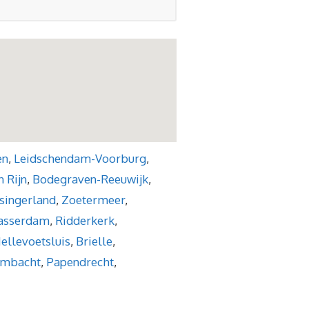
en
,
Leidschendam-Voorburg
,
 Rijn
,
Bodegraven-Reeuwijk
,
singerland
,
Zoetermeer
,
asserdam
,
Ridderkerk
,
ellevoetsluis
,
Brielle
,
Ambacht
,
Papendrecht
,