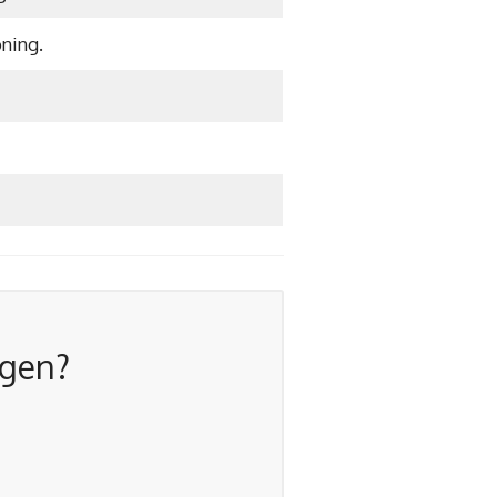
ning.
agen?