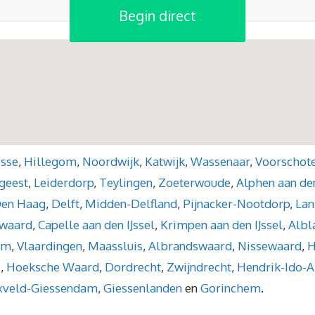
Begin direct
isse
,
Hillegom
,
Noordwijk
,
Katwijk
,
Wassenaar
,
Voorschot
geest
,
Leiderdorp
,
Teylingen
,
Zoeterwoude
,
Alphen aan den
en Haag
,
Delft
,
Midden-Delfland
,
Pijnacker-Nootdorp
,
Lan
waard
,
Capelle aan den IJssel
,
Krimpen aan den IJssel
,
Albl
am
,
Vlaardingen
,
Maassluis
,
Albrandswaard
,
Nissewaard
,
H
e
,
Hoeksche Waard
,
Dordrecht
,
Zwijndrecht
,
Hendrik-Ido-
xveld-Giessendam
,
Giessenlanden
en
Gorinchem
.