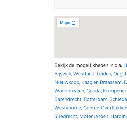
Bekijk de mogelijkheden in o.a.
L
Rijswijk
,
Westland
,
Leiden
,
Oegst
Nieuwkoop
,
Kaag en Braassem
,
D
Waddinxveen
,
Gouda
,
Krimpener
Barendrecht
,
Rotterdam
,
Schied
Westvoorne
,
Goeree-Overflakke
Sliedrecht
,
Molenlanden
,
Hardin