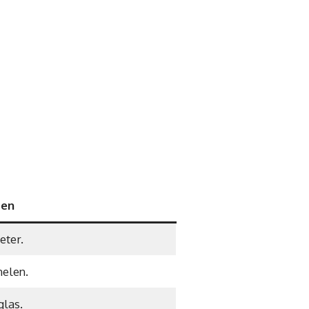
ten
eter.
elen.
las.