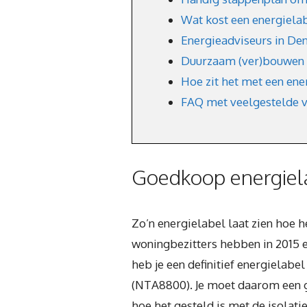
Wat kost een energielab
Energieadviseurs in De
Duurzaam (ver)bouwen 
Hoe zit het met een ene
FAQ met veelgestelde 
Goedkoop energiel
Zo’n energielabel laat zien hoe h
woningbezitters hebben in 2015 e
heb je een definitief energielab
(NTA8800). Je moet daarom een gec
hoe het gesteld is met de isolat