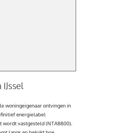
IJssel
lle woningeigenaar ontvingen in
finitief energielabel
t wordt vastgesteld (NTA8800).
mt langs en bekijkt hoe