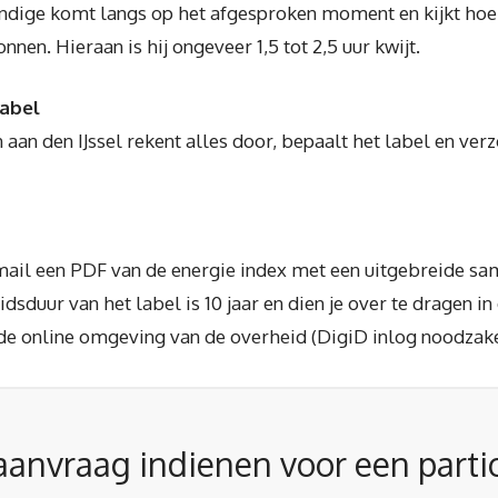
dige komt langs op het afgesproken moment en kijkt hoe h
n. Hieraan is hij ongeveer 1,5 tot 2,5 uur kwijt.
label
an den IJssel rekent alles door, bepaalt het label en verzo
er mail een PDF van de energie index met een uitgebreide s
sduur van het label is 10 jaar en dien je over te dragen in 
de online omgeving van de overheid (DigiD inlog noodzakeli
aanvraag indienen voor een partic