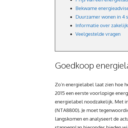
Bekwame energieadviseu
Duurzamer wonen in 4 
Informatie over zakelij
Veelgestelde vragen
Goedkoop energiela
Zo’n energielabel laat zien hoe h
2015 een eerste voorlopige energie
energielabel noodzakelijk. Met 
(NTA8800). Je moet tegenwoordig
langskomen en analyseert de actue
stappenplan hieronder bieden wij