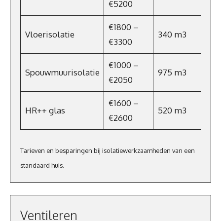
€5200
€1800 –
Vloerisolatie
340 m3
€2
€3300
€1000 –
Spouwmuurisolatie
975 m3
€7
€2050
€1600 –
HR++ glas
520 m3
€38
€2600
Tarieven en besparingen bij isolatiewerkzaamheden van een
standaard huis.
Ventileren