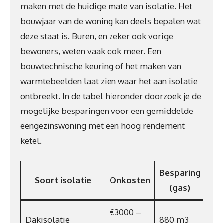
maken met de huidige mate van isolatie. Het
bouwjaar van de woning kan deels bepalen wat
deze staat is. Buren, en zeker ook vorige
bewoners, weten vaak ook meer. Een
bouwtechnische keuring of het maken van
warmtebeelden laat zien waar het aan isolatie
ontbreekt. In de tabel hieronder doorzoek je de
mogelijke besparingen voor een gemiddelde
eengezinswoning met een hoog rendement
ketel.
Besparing
Soort isolatie
Onkosten
Ene
(gas)
€3000 –
Dakisolatie
880 m3
€65