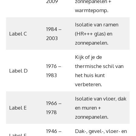
2009
zonnepanelen +
warmtepomp.
Isolatie van ramen
1984 –
Label C
(HR+++ glas) en
2003
zonnepanelen.
Kijk of je de
1976 –
thermische schil van
Label D
1983
het huis kunt
verbeteren.
Isolatie van vloer, dak
1966 –
Label E
en muren +
1978
zonnepanelen.
1946 –
Dak-, gevel-, vloer- en
Label F