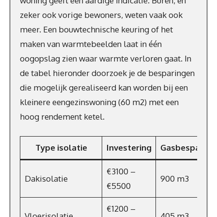
woning geeft een aardige indicatie. Buren, en
zeker ook vorige bewoners, weten vaak ook
meer. Een bouwtechnische keuring of het
maken van warmtebeelden laat in één
oogopslag zien waar warmte verloren gaat. In
de tabel hieronder doorzoek je de besparingen
die mogelijk gerealiseerd kan worden bij een
kleinere eengezinswoning (60 m2) met een
hoog rendement ketel.
Type isolatie
Investering
Gasbesparing
€3100 –
Dakisolatie
900 m3
€5500
€1200 –
Vloerisolatie
405 m3