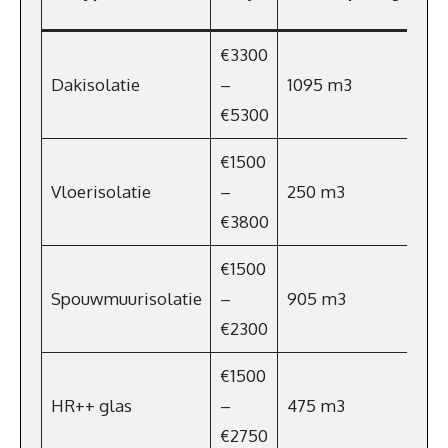
p
€3300
Dakisolatie
–
1095 m3
€78
€5300
€1500
Vloerisolatie
–
250 m3
€18
€3800
€1500
Spouwmuurisolatie
–
905 m3
€65
€2300
€1500
HR++ glas
–
475 m3
€34
€2750