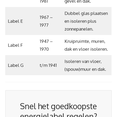
1981
gevel en dak.
Dubbel glas plaatsen
1967 –
Label E
en isoleren plus
1977
zonnepanelen.
1947 –
Kruipruimte, muren,
Label F
1970
dak en vloer isoleren.
Isoleren van vloer,
Label G
t/m 1941
(spouw)muur en dak.
Snel het goedkoopste
energielabel regelen?