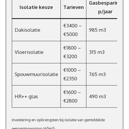
Gasbesparing
Isolatie keuze
Tarieven
p/jaar
€3400 –
Dakisolatie
985 m3
€5000
€1800 –
Vloerisolatie
315 m3
€3200
€1000 –
Spouwmuurisolatie
765 m3
€2350
€1600 –
HR++ glas
490 m3
€2800
Investering en opbrengsten bij isolatie van gemiddelde
eengezinswoning (60m2).