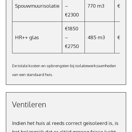
Spouwmuurisolatie
–
770 m3
€501
€2300
€1850
HR++ glas
–
485 m3
€315,2
€2750
De totale kosten en opbrengsten bij isolatiewerkzaamheden
van een standaard huis.
Ventileren
Indien het huis al reeds correct geïsoleerd is, is
het belangrijk dat er altijd genoeg frisse lucht