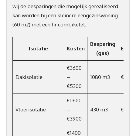
wij de besparingen die mogelijk gerealiseerd
kan worden bij een kleinere eengezinswoning
(60 m2) met een hr combiketel.
Besparing
Isolatie
Kosten
Energ
(gas)
€3600
Dakisolatie
–
1080 m3
€702
€5300
€1300
Vloerisolatie
–
430 m3
€280
€3900
€1400