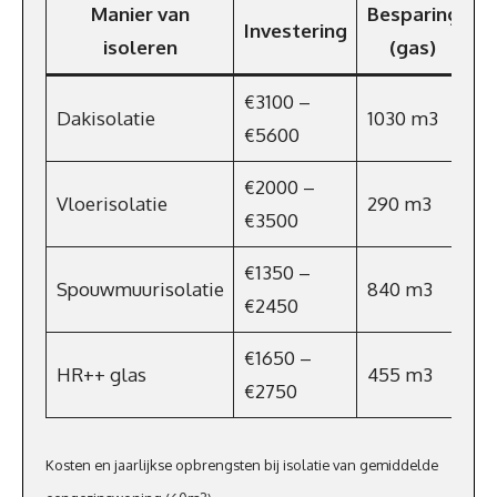
Manier van
Besparing
B
Investering
isoleren
(gas)
€3100 –
Dakisolatie
1030 m3
€
€5600
€2000 –
Vloerisolatie
290 m3
€
€3500
€1350 –
Spouwmuurisolatie
840 m3
€
€2450
€1650 –
HR++ glas
455 m3
€
€2750
Kosten en jaarlijkse opbrengsten bij isolatie van gemiddelde