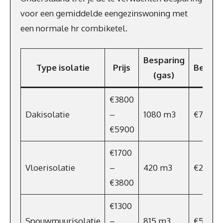
voor een gemiddelde eengezinswoning met
een normale hr combiketel.
Besparing
Type isolatie
Prijs
Bespar
(gas)
€3800
Dakisolatie
–
1080 m3
€734
€5900
€1700
Vloerisolatie
–
420 m3
€286
€3800
€1300
Spouwmuurisolatie
–
815 m3
€554