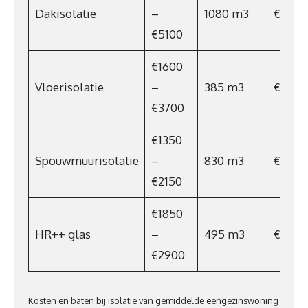
Dakisolatie
–
1080 m3
€788
€5100
€1600
Vloerisolatie
–
385 m3
€281
€3700
€1350
Spouwmuurisolatie
–
830 m3
€606
€2150
€1850
HR++ glas
–
495 m3
€361,3
€2900
Kosten en baten bij isolatie van gemiddelde eengezinswoning