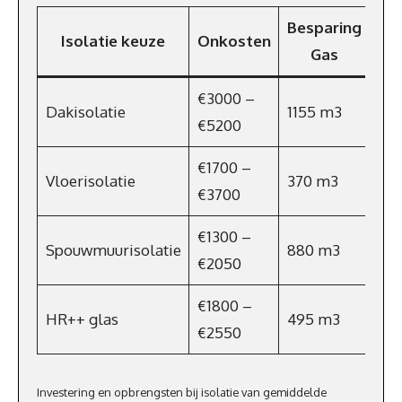
Besparing
Isolatie keuze
Onkosten
Be
Gas
€3000 –
Dakisolatie
1155 m3
€7
€5200
€1700 –
Vloerisolatie
370 m3
€2
€3700
€1300 –
Spouwmuurisolatie
880 m3
€5
€2050
€1800 –
HR++ glas
495 m3
€3
€2550
Investering en opbrengsten bij isolatie van gemiddelde