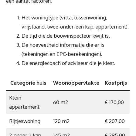
een aantal factoren.
Het woningtype (villa, tussenwoning,
vrijstaand, twee-onder-een kap, appartement).
De tijd die de bouwinspecteur kwijt is.
De hoeveelheid informatie die er is
(tekeningen en EPC-berekeningen).
De energiecoach of adviseur die je kiest.
Categorie huis
Woonoppervlakte
Kostprijs
Klein
60 m2
€ 170,00
appartement
Rijtjeswoning
120 m2
€ 207,00
2-onder-1-kap
145 m2
€ 295,00