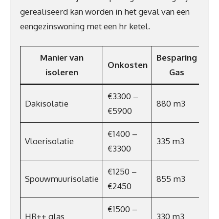
gerealiseerd kan worden in het geval van een
eengezinswoning met een hr ketel.
Manier van
Besparing
Be
Onkosten
isoleren
Gas
(€
€3300 –
Dakisolatie
880 m3
€61
€5900
€1400 –
Vloerisolatie
335 m3
€2
€3300
€1250 –
Spouwmuurisolatie
855 m3
€5
€2450
€1500 –
HR++ glas
330 m3
€23