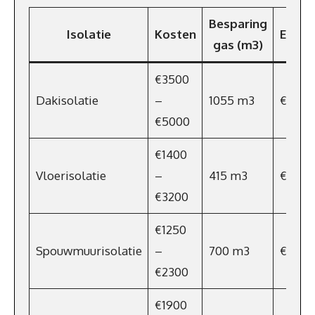
Besparing
Isolatie
Kosten
Energ
gas (m3)
€3500
Dakisolatie
–
1055 m3
€717
€5000
€1400
Vloerisolatie
–
415 m3
€282
€3200
€1250
Spouwmuurisolatie
–
700 m3
€476
€2300
€1900