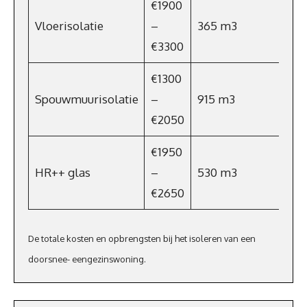
€1900
Vloerisolatie
–
365 m3
€23
€3300
€1300
Spouwmuurisolatie
–
915 m3
€5
€2050
€1950
HR++ glas
–
530 m3
€33
€2650
De totale kosten en opbrengsten bij het isoleren van een
doorsnee- eengezinswoning.