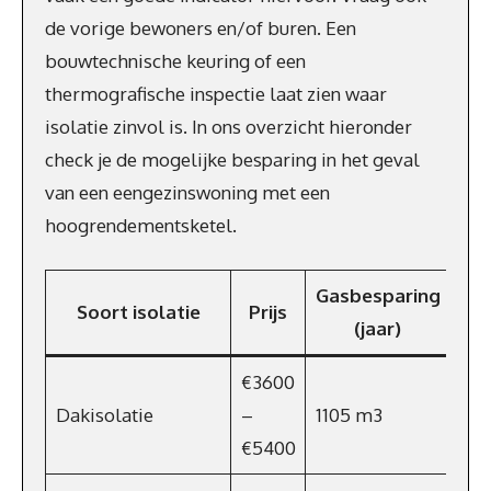
de vorige bewoners en/of buren. Een
bouwtechnische keuring of een
thermografische inspectie laat zien waar
isolatie zinvol is. In ons overzicht hieronder
check je de mogelijke besparing in het geval
van een eengezinswoning met een
hoogrendementsketel.
Gasbesparing
Soort isolatie
Prijs
Bes
(jaar)
€3600
Dakisolatie
–
1105 m3
€70
€5400