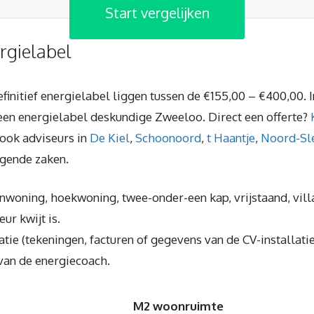
Start vergelijken
rgielabel
initief energielabel liggen tussen de €155,00 – €400,00. In
n een energielabel deskundige Zweeloo. Direct een offerte?
 ook adviseurs in
De Kiel
,
Schoonoord
,
t Haantje
,
Noord-Sl
gende zaken.
enwoning, hoekwoning, twee-onder-een kap, vrijstaand, villa
ur kwijt is.
e (tekeningen, facturen of gegevens van de CV-installatie
van de energiecoach.
M2 woonruimte