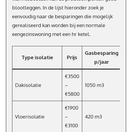
blootleggen. In de lijst hieronder zoek je
eenvoudig naar de besparingen die mogelijk
gerealiseerd kan worden bij een normale
eengezinswoning met een hr ketel.
Gasbesparing
Type isolatie
Prijs
Bes
p/jaar
€3500
Dakisolatie
–
1050 m3
€67
€5800
€1900
Vloerisolatie
–
420 m3
€2
€3100