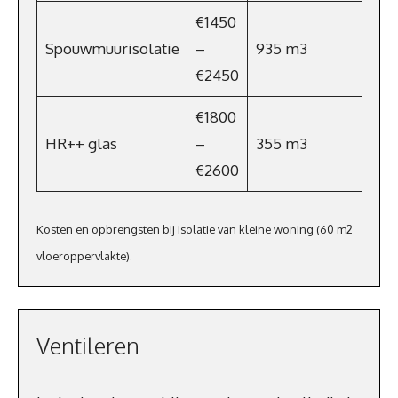
€1450
Spouwmuurisolatie
–
935 m3
€5
€2450
€1800
HR++ glas
–
355 m3
€22
€2600
Kosten en opbrengsten bij isolatie van kleine woning (60 m2
vloeroppervlakte).
Ventileren