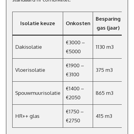
Besparing
Isolatie keuze
Onkosten
Ene
gas (jaar)
€3000 –
Dakisolatie
1130 m3
€7
€5000
€1900 –
Vloerisolatie
375 m3
€2
€3100
€1400 –
Spouwmuurisolatie
865 m3
€5
€2050
€1750 –
HR++ glas
415 m3
€28
€2750