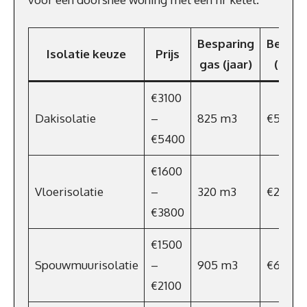
Besparing
Bespar
Isolatie keuze
Prijs
gas (jaar)
(€/jaa
€3100
Dakisolatie
–
825 m3
€569
€5400
€1600
Vloerisolatie
–
320 m3
€221
€3800
€1500
Spouwmuurisolatie
–
905 m3
€624
€2100