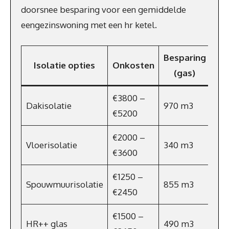
doorsnee besparing voor een gemiddelde
eengezinswoning met een hr ketel.
Besparing
Be
Isolatie opties
Onkosten
(gas)
p
€3800 –
Dakisolatie
970 m3
€6
€5200
€2000 –
Vloerisolatie
340 m3
€2
€3600
€1250 –
Spouwmuurisolatie
855 m3
€5
€2450
€1500 –
HR++ glas
490 m3
€3