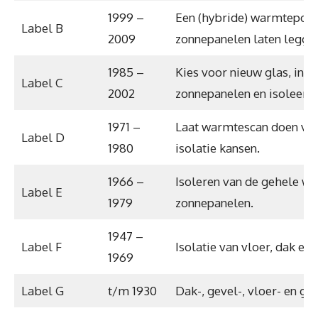
1999 –
Een (hybride) warmtepom
Label B
2009
zonnepanelen laten legge
1985 –
Kies voor nieuw glas, inst
Label C
2002
zonnepanelen en isoleer h
1971 –
Laat warmtescan doen voo
Label D
1980
isolatie kansen.
1966 –
Isoleren van de gehele wo
Label E
1979
zonnepanelen.
1947 –
Label F
Isolatie van vloer, dak en
1969
Label G
t/m 1930
Dak-, gevel-, vloer- en gla