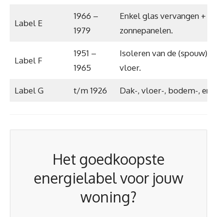
1966 –
Enkel glas vervangen + is
Label E
1979
zonnepanelen.
1951 –
Isoleren van de (spouw) m
Label F
1965
vloer.
Label G
t/m 1926
Dak-, vloer-, bodem-, en 
Het goedkoopste
energielabel voor jouw
woning?