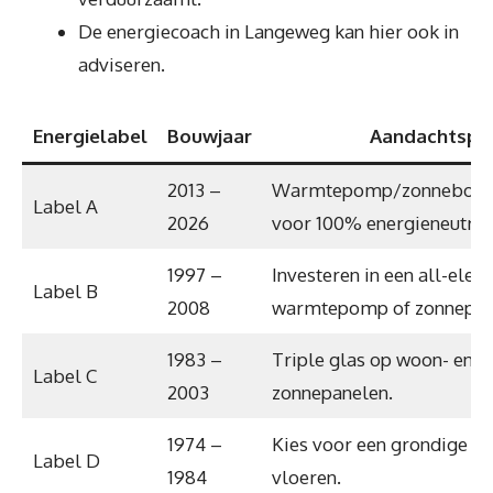
De energiecoach in Langeweg kan hier ook in
adviseren.
Energielabel
Bouwjaar
Aandachtspu
2013 –
Warmtepomp/zonneboile
Label A
2026
voor 100% energieneutraa
1997 –
Investeren in een all-elect
Label B
2008
warmtepomp of zonnepan
1983 –
Triple glas op woon- en 
Label C
2003
zonnepanelen.
1974 –
Kies voor een grondige iso
Label D
1984
vloeren.