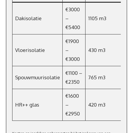
€3000
Dakisolatie
–
1105 m3
€7
€5400
€1900
Vloerisolatie
–
430 m3
€3
€3000
€1100 –
Spouwmuurisolatie
765 m3
€5
€2350
€1600
HR++ glas
–
420 m3
€3
€2950