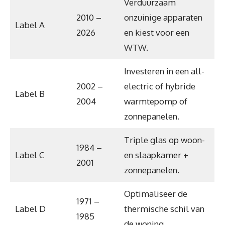
Verduurzaam
2010 –
onzuinige apparaten
Label A
2026
en kiest voor een
WTW.
Investeren in een all-
2002 –
electric of hybride
Label B
2004
warmtepomp of
zonnepanelen.
Triple glas op woon-
1984 –
Label C
en slaapkamer +
2001
zonnepanelen.
Optimaliseer de
1971 –
Label D
thermische schil van
1985
de woning.