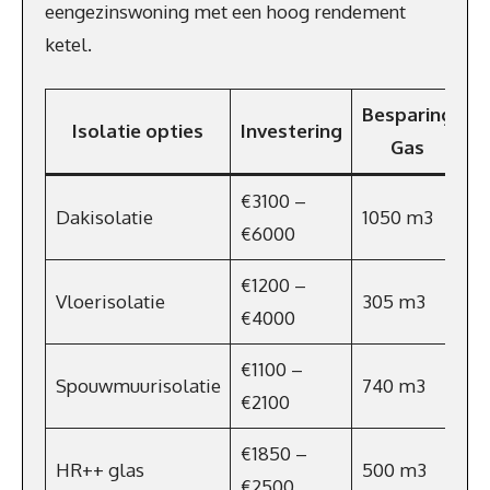
eengezinswoning met een hoog rendement
ketel.
Besparing
B
Isolatie opties
Investering
Gas
€3100 –
Dakisolatie
1050 m3
€
€6000
€1200 –
Vloerisolatie
305 m3
€
€4000
€1100 –
Spouwmuurisolatie
740 m3
€
€2100
€1850 –
HR++ glas
500 m3
€
€2500