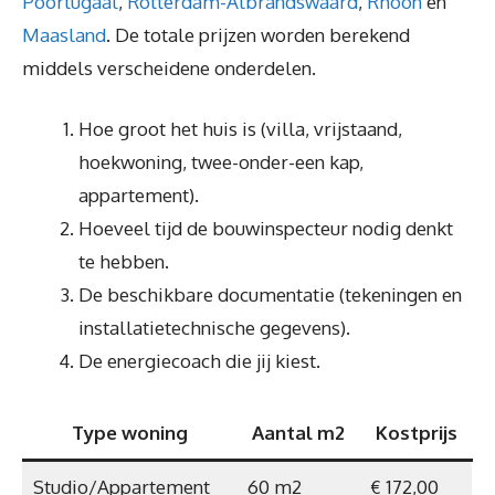
Poortugaal
,
Rotterdam-Albrandswaard
,
Rhoon
en
Maasland
. De totale prijzen worden berekend
middels verscheidene onderdelen.
Hoe groot het huis is (villa, vrijstaand,
hoekwoning, twee-onder-een kap,
appartement).
Hoeveel tijd de bouwinspecteur nodig denkt
te hebben.
De beschikbare documentatie (tekeningen en
installatietechnische gegevens).
De energiecoach die jij kiest.
Type woning
Aantal m2
Kostprijs
Studio/Appartement
60 m2
€ 172,00