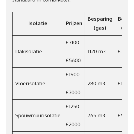
Besparing
Bespa
Isolatie
Prijzen
(gas)
(€/ja
€3100
Dakisolatie
–
1120 m3
€784
€5600
€1900
Vloerisolatie
–
280 m3
€196
€3000
€1250
Spouwmuurisolatie
–
765 m3
€536
€2000