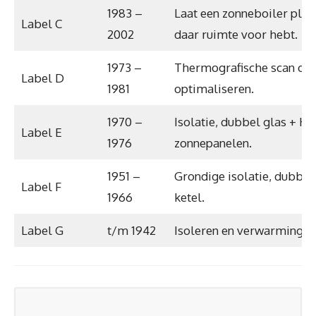
1983 –
Laat een zonneboiler plaat
Label C
2002
daar ruimte voor hebt.
1973 –
Thermografische scan om i
Label D
1981
optimaliseren.
1970 –
Isolatie, dubbel glas + HR
Label E
1976
zonnepanelen.
1951 –
Grondige isolatie, dubbel
Label F
1966
ketel.
Label G
t/m 1942
Isoleren en verwarmingsk