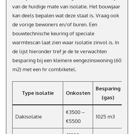
van de huidige mate van isolatie. Het bouwjaar
kan deels bepalen wat deze staat is. Vraag ook
de vorige bewoners en/of buren. Een
bouwtechnische keuring of speciale
warmtescan laat zien waar isolatie zinvol is. In
de lijst hieronder tref je de te verwachten
besparing bij een kleinere eengezinswoning (60
m2) met een hr combiketel.
Besparing
Type isolatie
Onkosten
Ene
(gas)
€3500 –
Dakisolatie
1025 m3
€7
€5500