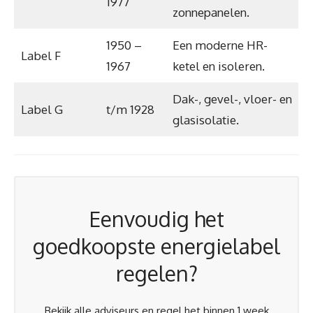
1977
zonnepanelen.
1950 –
Een moderne HR-
Label F
1967
ketel en isoleren.
Dak-, gevel-, vloer- en
Label G
t/m 1928
glasisolatie.
Eenvoudig het
goedkoopste energielabel
regelen?
Bekijk alle adviseurs en regel het binnen 1 week