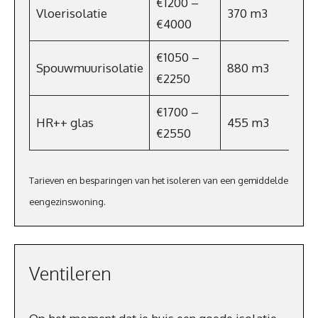
€1200 –
Vloerisolatie
370 m3
€2
€4000
€1050 –
Spouwmuurisolatie
880 m3
€6
€2250
€1700 –
HR++ glas
455 m3
€32
€2550
Tarieven en besparingen van het isoleren van een gemiddelde
eengezinswoning.
Ventileren