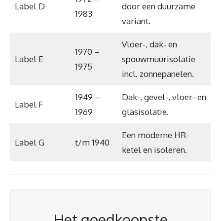
Label D
door een duurzame
1983
variant.
Vloer-, dak- en
1970 –
Label E
spouwmuurisolatie
1975
incl. zonnepanelen.
1949 –
Dak-, gevel-, vloer- en
Label F
1969
glasisolatie.
Een moderne HR-
Label G
t/m 1940
ketel en isoleren.
Het goedkoopste