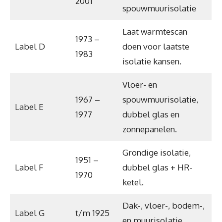
2001
spouwmuurisolatie
Laat warmtescan
1973 –
Label D
doen voor laatste
1983
isolatie kansen.
Vloer- en
1967 –
spouwmuurisolatie,
Label E
1977
dubbel glas en
zonnepanelen.
Grondige isolatie,
1951 –
Label F
dubbel glas + HR-
1970
ketel.
Dak-, vloer-, bodem-,
Label G
t/m 1925
en muurisolatie.