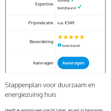
Woning
Expertise
Bedrijfspand
Prijsindicatie
v.a. €349
Beoordeling
beste keuze!
Aanvragen
Aanvragen
Stappenplan voor duurzaam en
energiezuinig huis
Heeft je woning een slecht label, en wil jij besparen