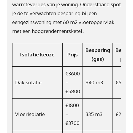
warmteverlies van je woning. Onderstaand spot
je de te verwachten besparing bij een
eengezinswoning met 60 m2 vloeroppervlak
met een hoogrendementsketel.
Besparing
Bespar
Isolatie keuze
Prijs
(gas)
p/jaa
€3600
Dakisolatie
–
940 m3
€639
€5800
€1800
Vloerisolatie
–
335 m3
€228
€3700