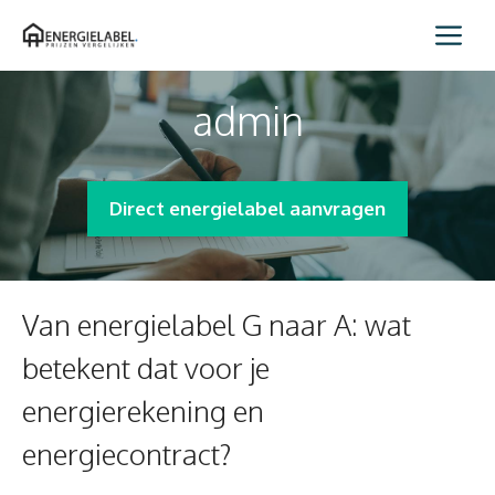
Spring
Me
naar
inhoud
admin
Direct energielabel aanvragen
Van energielabel G naar A: wat
betekent dat voor je
energierekening en
energiecontract?