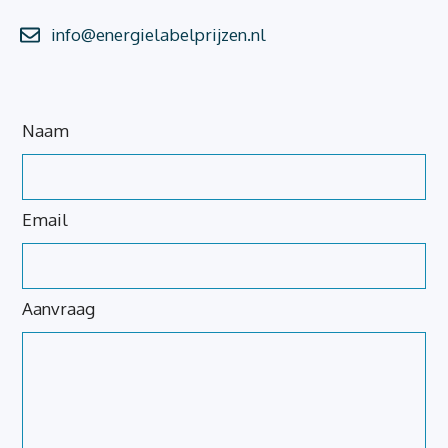
info@energielabelprijzen.nl
Laat
Naam
dit
veld
blanco
Email
Aanvraag