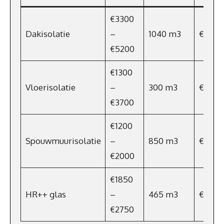
€3300
Dakisolatie
–
1040 m3
€759
€5200
€1300
Vloerisolatie
–
300 m3
€219
€3700
€1200
Spouwmuurisolatie
–
850 m3
€621
€2000
€1850
HR++ glas
–
465 m3
€339,
€2750