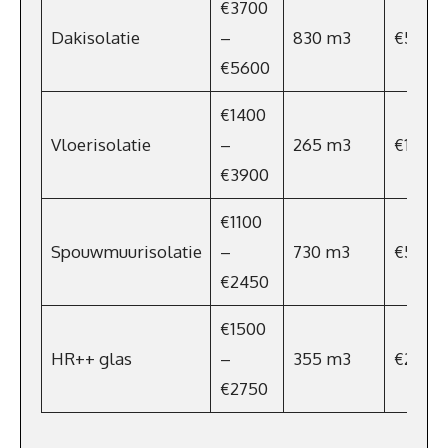
€3700
Dakisolatie
–
830 m3
€581
€5600
€1400
Vloerisolatie
–
265 m3
€186
€3900
€1100
Spouwmuurisolatie
–
730 m3
€511
€2450
€1500
HR++ glas
–
355 m3
€248,5
€2750