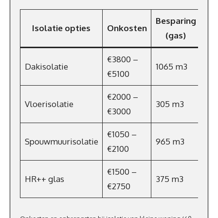
Besparing
Be
Isolatie opties
Onkosten
(gas)
p
€3800 –
Dakisolatie
1065 m3
€7
€5100
€2000 –
Vloerisolatie
305 m3
€2
€3000
€1050 –
Spouwmuurisolatie
965 m3
€7
€2100
€1500 –
HR++ glas
375 m3
€27
€2750